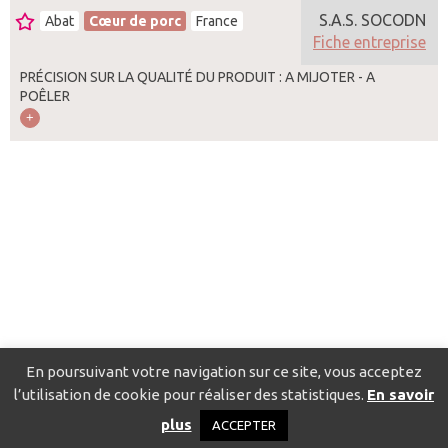
S.A.S. SOCODN
Abat
Cœur de porc
France
Fiche entreprise
PRÉCISION SUR LA QUALITÉ DU PRODUIT : A MIJOTER - A
POÊLER
En poursuivant votre navigation sur ce site, vous acceptez
l’utilisation de cookie pour réaliser des statistiques.
En savoir
Catalogue pour localiser les fournisseurs
Contact
Mentions
plus
ACCEPTER
légales
Politique de confidentialité