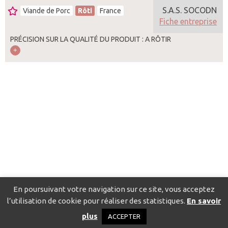
S.A.S. SOCODN
Viande de Porc
Rôti
France
Fiche entreprise
PRÉCISION SUR LA QUALITÉ DU PRODUIT : A RÔTIR
En poursuivant votre navigation sur ce site, vous acceptez
l’utilisation de cookie pour réaliser des statistiques.
En savoir
Catalogue pour localiser les fournisseurs
Contact
Mentions
plus
ACCEPTER
légales
Politique de confidentialité