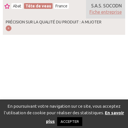
S.A.S. SOCODN
Abat
Tête de veau
France
Fiche entreprise
PRÉCISION SUR LA QUALITÉ DU PRODUIT : A MIJOTER
En poursuivant votre navigation sur ce site, vous acceptez
l’utilisation de cookie pour réaliser des statistiques.
En savoir
Catalogue pour localiser les fournisseurs
Contact
Mentions
plus
ACCEPTER
légales
Politique de confidentialité