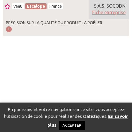
S.A.S. SOCODN
Veau
Escalope
France
Fiche entreprise
PRÉCISION SUR LA QUALITÉ DU PRODUIT : A POÊLER
En poursuivant votre navigation sur ce site, vous acceptez
l’utilisation de cookie pour réaliser des statistiques.
En savoir
Catalogue pour localiser les fournisseurs
Contact
Mentions
plus
ACCEPTER
légales
Politique de confidentialité