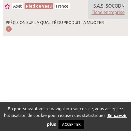
S.A.S. SOCODN
Abat
Pied de veau
France
Fiche entreprise
PRÉCISION SUR LA QUALITÉ DU PRODUIT : A MIJOTER
En poursuivant votre navigation sur ce site, vous acceptez
l’utilisation de cookie pour réaliser des statistiques.
En savoir
Catalogue pour localiser les fournisseurs
Contact
Mentions
plus
ACCEPTER
légales
Politique de confidentialité