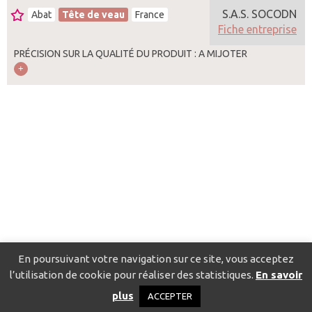
S.A.S. SOCODN
Abat
Tête de veau
France
Fiche entreprise
PRÉCISION SUR LA QUALITÉ DU PRODUIT : A MIJOTER
En poursuivant votre navigation sur ce site, vous acceptez
l’utilisation de cookie pour réaliser des statistiques.
En savoir
Catalogue pour localiser les fournisseurs
Contact
Mentions
plus
ACCEPTER
légales
Politique de confidentialité