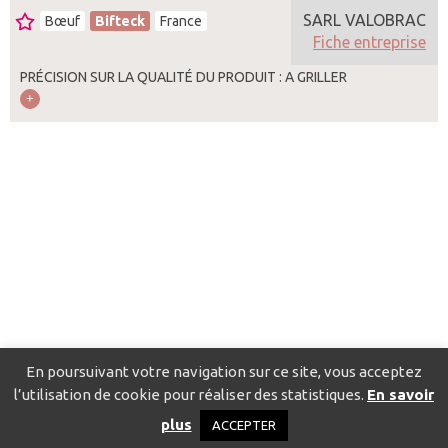
SARL VALOBRAC
Bœuf
Bifteck
France
Fiche entreprise
PRÉCISION SUR LA QUALITÉ DU PRODUIT : A GRILLER
En poursuivant votre navigation sur ce site, vous acceptez
l’utilisation de cookie pour réaliser des statistiques.
En savoir
Catalogue pour localiser les fournisseurs
Contact
Mentions
plus
ACCEPTER
légales
Politique de confidentialité