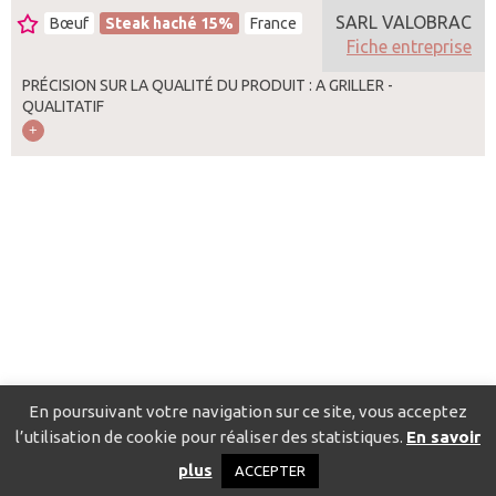
SARL VALOBRAC
Bœuf
Steak haché 15%
France
Fiche entreprise
PRÉCISION SUR LA QUALITÉ DU PRODUIT : A GRILLER -
QUALITATIF
En poursuivant votre navigation sur ce site, vous acceptez
l’utilisation de cookie pour réaliser des statistiques.
En savoir
Catalogue pour localiser les fournisseurs
Contact
Mentions
plus
ACCEPTER
légales
Politique de confidentialité