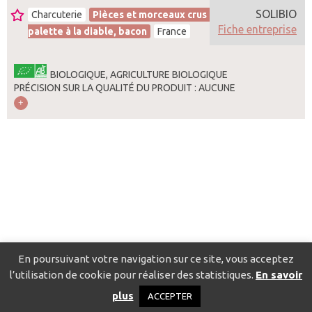
SOLIBIO
Charcuterie
Pièces et morceaux crus demi sel,
Fiche entreprise
palette à la diable, bacon
France
BIOLOGIQUE, AGRICULTURE BIOLOGIQUE
PRÉCISION SUR LA QUALITÉ DU PRODUIT : AUCUNE
En poursuivant votre navigation sur ce site, vous acceptez
l’utilisation de cookie pour réaliser des statistiques.
En savoir
Catalogue pour localiser les fournisseurs
Contact
Mentions
plus
ACCEPTER
légales
Politique de confidentialité