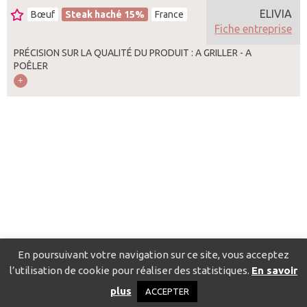
ELIVIA
Bœuf
Steak haché 15%
France
Fiche entreprise
PRÉCISION SUR LA QUALITÉ DU PRODUIT : A GRILLER - A
POÊLER
En poursuivant votre navigation sur ce site, vous acceptez
l’utilisation de cookie pour réaliser des statistiques.
En savoir
Catalogue pour localiser les fournisseurs
Contact
Mentions
plus
ACCEPTER
légales
Politique de confidentialité