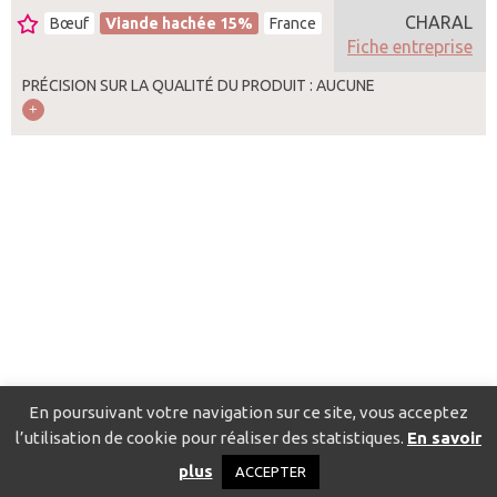
CHARAL
Bœuf
Viande hachée 15%
France
Fiche entreprise
PRÉCISION SUR LA QUALITÉ DU PRODUIT : AUCUNE
En poursuivant votre navigation sur ce site, vous acceptez
l’utilisation de cookie pour réaliser des statistiques.
En savoir
Catalogue pour localiser les fournisseurs
Contact
Mentions
plus
ACCEPTER
légales
Politique de confidentialité