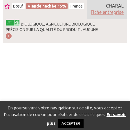
CHARAL
Bœuf
Viande hachée 15%
France
Fiche entreprise
BIOLOGIQUE, AGRICULTURE BIOLOGIQUE
PRÉCISION SUR LA QUALITÉ DU PRODUIT : AUCUNE
En poursuivant votre navigation sur ce site, vous acceptez
l’utilisation de cookie pour réaliser des statistiques.
En savoir
Catalogue pour localiser les fournisseurs
Contact
Mentions
plus
ACCEPTER
légales
Politique de confidentialité