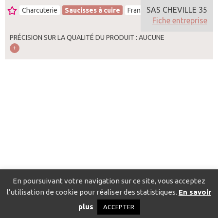
SAS CHEVILLE 35
Charcuterie
Saucisses à cuire
France
Fiche entreprise
PRÉCISION SUR LA QUALITÉ DU PRODUIT : AUCUNE
En poursuivant votre navigation sur ce site, vous acceptez
l’utilisation de cookie pour réaliser des statistiques.
En savoir
Catalogue pour localiser les fournisseurs
Contact
Mentions
plus
ACCEPTER
légales
Politique de confidentialité