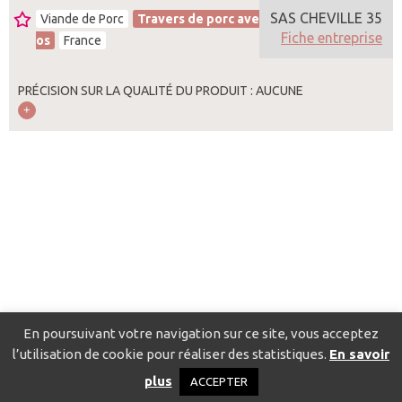
SAS CHEVILLE 35
Viande de Porc
Travers de porc avec ou sans
Fiche entreprise
os
France
PRÉCISION SUR LA QUALITÉ DU PRODUIT : AUCUNE
En poursuivant votre navigation sur ce site, vous acceptez
l’utilisation de cookie pour réaliser des statistiques.
En savoir
Catalogue pour localiser les fournisseurs
Contact
Mentions
plus
ACCEPTER
légales
Politique de confidentialité