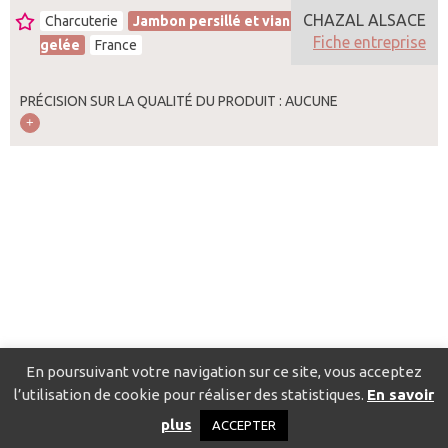
CHAZAL ALSACE
Charcuterie
Jambon persillé et viandes en
Fiche entreprise
gelée
France
PRÉCISION SUR LA QUALITÉ DU PRODUIT : AUCUNE
En poursuivant votre navigation sur ce site, vous acceptez
l’utilisation de cookie pour réaliser des statistiques.
En savoir
Catalogue pour localiser les fournisseurs
Contact
Mentions
plus
ACCEPTER
légales
Politique de confidentialité