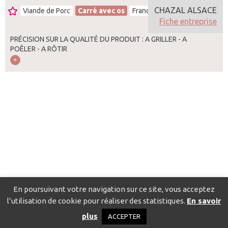
CHAZAL ALSACE
Viande de Porc
Carré avec os
France
Fiche entreprise
PRÉCISION SUR LA QUALITÉ DU PRODUIT : A GRILLER - A
POÊLER - A RÔTIR
En poursuivant votre navigation sur ce site, vous acceptez
l’utilisation de cookie pour réaliser des statistiques.
En savoir
Catalogue pour localiser les fournisseurs
Contact
Mentions
plus
ACCEPTER
légales
Politique de confidentialité