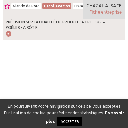
CHAZAL ALSACE
Viande de Porc
Carré avec os
France
Fiche entreprise
PRÉCISION SUR LA QUALITÉ DU PRODUIT : A GRILLER - A
POÊLER - A RÔTIR
En poursuivant votre navigation sur ce site, vous acceptez
l’utilisation de cookie pour réaliser des statistiques.
En savoir
Catalogue pour localiser les fournisseurs
Contact
Mentions
plus
ACCEPTER
légales
Politique de confidentialité